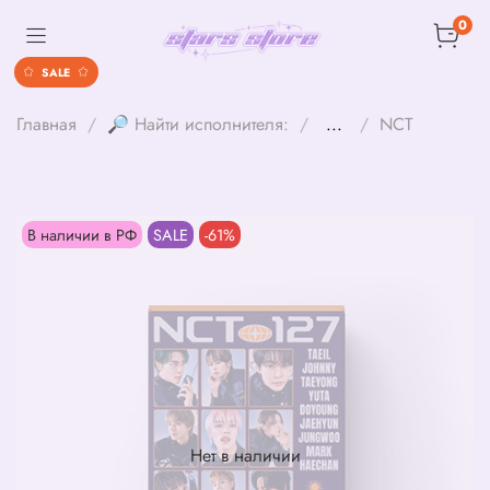
0
SALE
Главная
🔎 Найти исполнителя:
...
NCT
В наличии в РФ
SALE
-61%
Нет в наличии