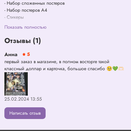
- Набор сложенных постеров
- Набор постеров А4
- Стикеры
- Фотопленка
Показать полностью
- Сет холдеров для фото
- Сет фотокарт
Отзывы (1)
- Айди карта
- Специальный полароид
Анна
5
первый заказ в магазине, в полном восторге такой
Подарок за предзаказ: сет фотокарт (9 шт)
классный доллар и карточка, большое спасибо 🥺💚🫶🏻
25.02.2024 13:55
Написать отзыв