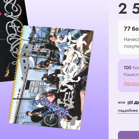
2 
77 бо
Начис
покуп
100
бон
Начисл
Автори
или
подробнее.