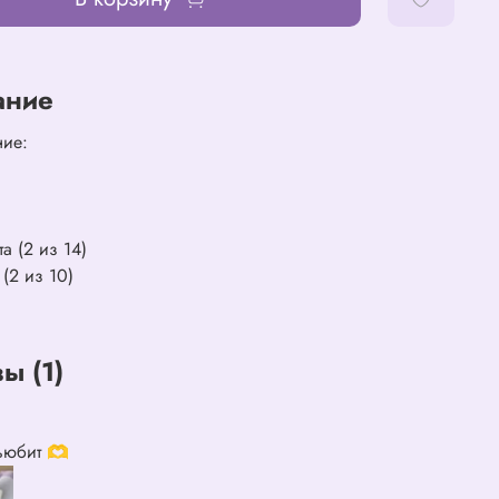
ание
ние:
та (2 из 14)
 (2 из 10)
ы (1)
ньюбит 🫶