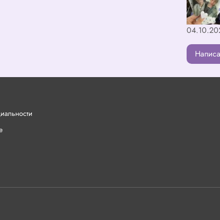
04.10.20
Написа
циальности
е