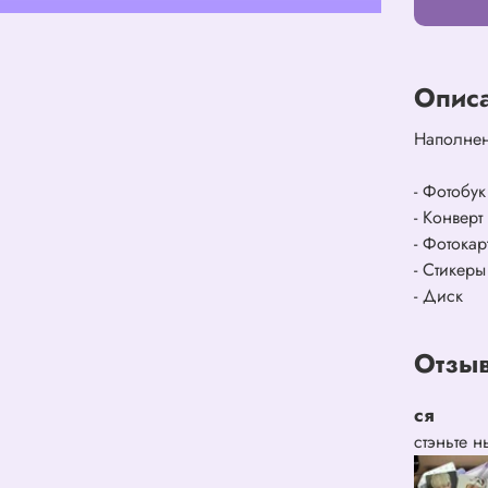
Опис
Наполне
- Фотобук
- Конверт
- Фотокар
- Стикеры
- Диск
Отзыв
ся
стэньте 