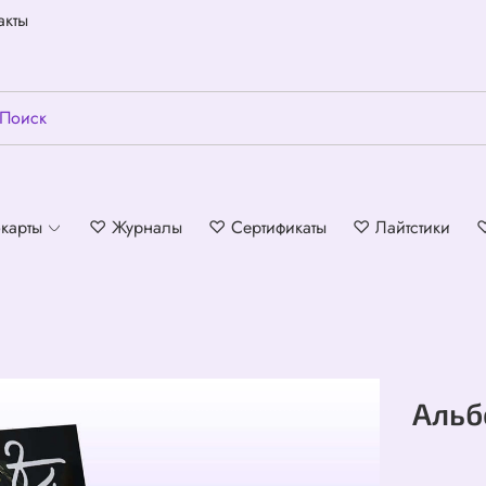
акты
карты
♡ Журналы
♡ Сертификаты
♡ Лайтстики
Альб