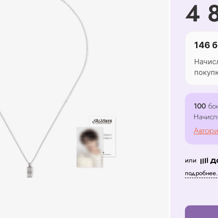
4 
146 б
Начис
покуп
100
бон
Начисл
Автори
или
подробнее.