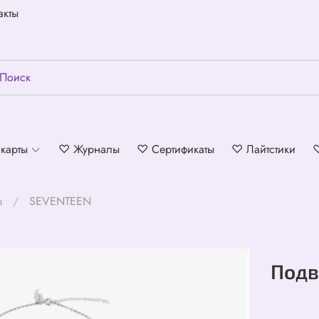
акты
карты
♡ Журналы
♡ Сертификаты
♡ Лайтстики
ы
SEVENTEEN
Подв