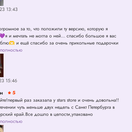
на обоих поларойдах небольшой дефект, но по мне это
23 13:43
о. На моем фото нет фотобука, потому что так
сь, но очень порадовало то, что положили 4 версию,
отела. В общем большое спасибо starsstore за отличную
огромное за то, что положили ту версию, которую я
💜я и мечтать не могла о ней… спасибо большое я вас
блю🫶 и ещё спасибо за очень прикольные подарочки
и Сынмином💖я думала, что мне такие карты не положат
 полностью
обрадовалась, когда увидела!! вы просто лучшие,
и все мои мечты💘
23 15:46
ан
5
йте!первый раз заказала у stars store и очень довольна!!
течении чуть меньше двух недель с Санкт Петербурга в
рский край.Все дошло в целости,упаковано
нно!Благодарю за милые подарочки 💋
 полностью