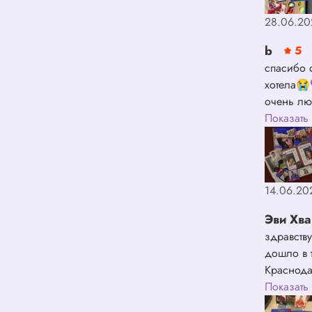
наклеек 
28.06.20
не страшн
получило
b
5
как я и х
спасибо 
работу!
хотела😭
очень лю
с Чонсу 
Показать
и очень 
исполнил
14.06.20
Эви Хв
здравству
дошло в 
Краснода
качестве
Показать