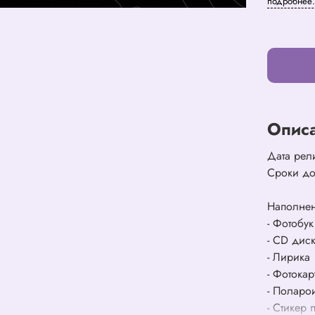
подробнее.
Опис
Дата рел
Сроки до
Наполне
- Фотобук
- СD дис
- Лирика
- Фотокар
- Поларои
- Стикер 