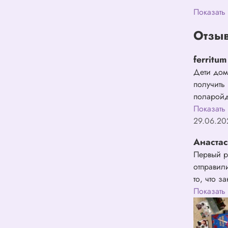
Показать
Отзыв
ferritum
Дети дом
получить
поларойд
Спасибо!
Показать
29.06.20
Анаста
Первый р
отправил
то, что 
упакован
Показать
порадова
прекрасн
единствен