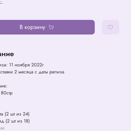
..
В корзину
ание
иза: 11 ноября 2022г
ставки 2 месяца с даты релиза
ние:
 80стр
к
та (2 шт из 24)
д (2 шт из 18)
пак