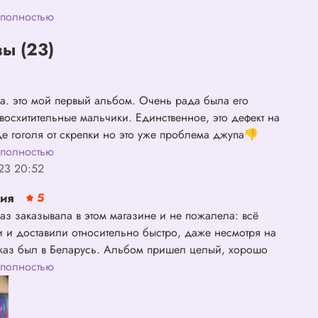
 полностью
ы (23)
а. это мой первый альбом. Очень рада была его
 восхитительные мальчики. Единственное, это дефект на
е гоголя от скрепки но это уже проблема джупа👎
 полностью
23 20:52
сия
5
аз заказывала в этом магазине и не пожалела: всё
и и доставили относительно быстро, даже несмотря на
заказ был в Беларусь. Альбом пришел целый, хорошо
ный (мне очень понравилась оберточная бумага). Также
 полностью
ли подарочки в виде неоф. карточек и доллара с
ым мужчиной. Наполнение альбома отличное,
ное, как многие и писали, из-за скобы от упаковки