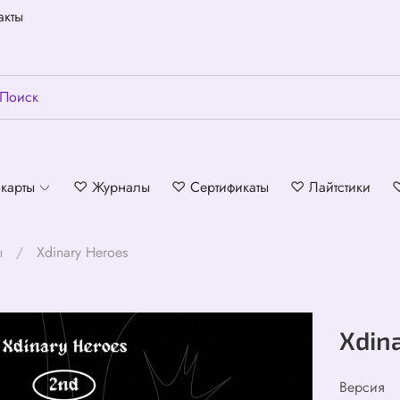
акты
карты
♡ Журналы
♡ Сертификаты
♡ Лайтстики
ы
Xdinary Heroes
Xdin
Версия