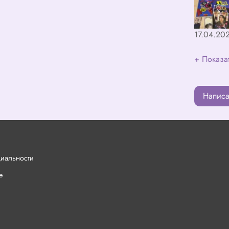
17.04.20
+ Показа
Написа
циальности
е