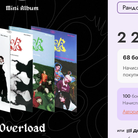
Ранд
2 
68 б
Начис
покуп
100
бон
Начисл
Автори
или