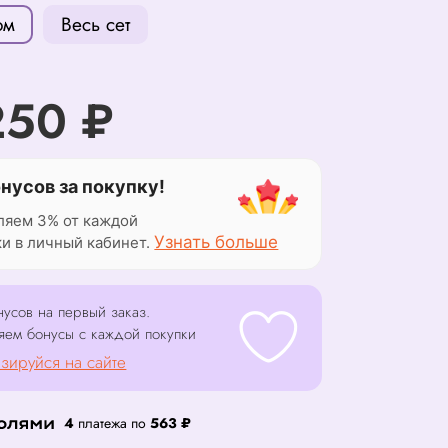
ом
Весь сет
250 ₽
онусов за покупку!
ляем 3% от каждой
Узнать больше
ки в личный кабинет.
усов на первый заказ.
яем бонусы с каждой покупки
зируйся на сайте
4
платежа по
563 ₽