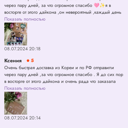
через пару дней, за что огромное спасибо 🩷✨я в
восторге от этого дайкона ,он невероятный ,каждый день
рассматриваю .Очень рада что заказала именно у вас
Показать полностью
,лучшие ❤️
08.07.2024 20:18
Ксения
5
Очень быстрая доставка из Кореи и по РФ отправили
через пару дней ,за что огромное спасибо . Я до сих пор
в восторге от этого дайкона и очень рада что заказала
именно у вас 🩷✨
Показать полностью
08.07.2024 20:14