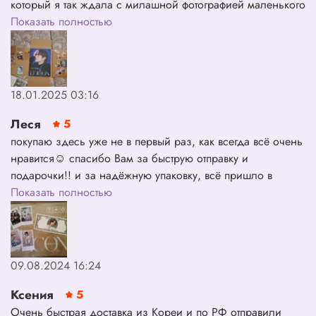
который я так ждала с милашной фотографией маленького
Ёсани! 🥹 Я заказывала журнал первой (одной из
Показать полностью
первых, когда ещё ни одного комментария не было),
заказ доставили в абсолютной целости и сохранности
(также для меня очень ценно то, что вы действительно
учли моё предпочтение о детской карточке Ёсани!~
18.01.2025 03:16
отдельная благодарность за это ❤️‍🩹)! Довольна на 100%!
😍 И..меня сразу же удивило (очень приятно) то, как
Леся
5
«тщательно» был журнал упакован! Спасибо вам
покупаю здесь уже не в первый раз, как всегда всё очень
огромное! 🔥
нравится☺️ спасибо Вам за быструю отправку и
подарочки!! и за надёжную упаковку, всё пришло в
целости и сохранности!! Вы лучшие!💐❤️
Показать полностью
09.08.2024 16:24
Ксения
5
Очень быстрая доставка из Кореи и по РФ отправили