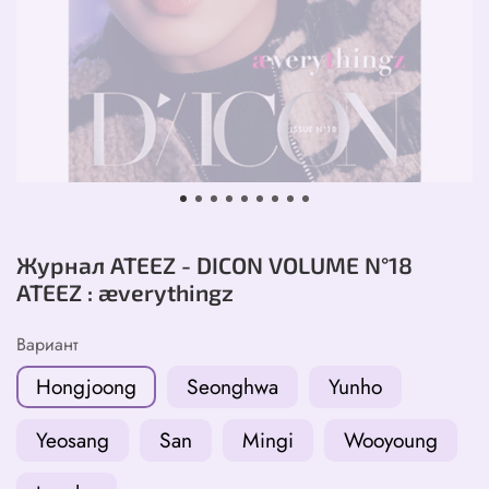
Журнал ATEEZ - DICON VOLUME N°18
ATEEZ : æverythingz
Вариант
Hongjoong
Seonghwa
Yunho
Yeosang
San
Mingi
Wooyoung