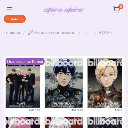
0
SALE
Главная
🔎 Найти исполнителя:
...
PLAVE
Под заказ из Кореи