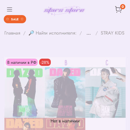
0
SALE
Главная
🔎 Найти исполнителя:
...
STRAY KIDS
В наличии в РФ
-28%
Нет в наличии