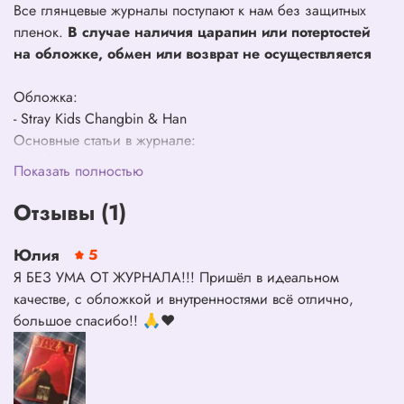
Все глянцевые журналы поступают к нам без защитных
пленок.
В случае наличия царапин или потертостей
на обложке, обмен или возврат не осуществляется
Обложка:
- Stray Kids Changbin & Han
Основные статьи в журнале:
- Kickflip
Показать полностью
- Kim Sihoon, Kim Jeongmin, Kim Juhyun, Nam Jiun, Park
Junwoo, Binghwa, Andy, Jeong Seyun (Project 7)
Отзывы (1)
- Lee Jongwon
- CPCA
Юлия
5
- Lee Sangheon
Я БЕЗ УМА ОТ ЖУРНАЛА!!! Пришёл в идеальном
- Han Jiin
качестве, с обложкой и внутренностями всё отлично,
- Moon Woojin
большое спасибо!! 🙏❤️