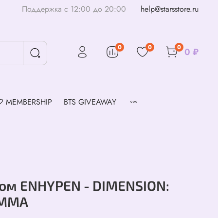
Поддержка с 12:00 до 20:00
help@starsstore.ru
0
0
0
0 ₽
♡ MEMBERSHIP
BTS GIVEAWAY
ом ENHYPEN - DIMENSION:
EMMA