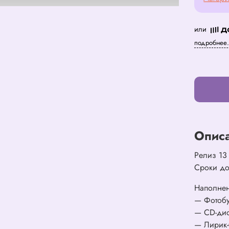
или
подробнее.
Опис
Релиз 13
Сроки до
Наполне
— Фотоб
— CD-ди
— Лирик-б