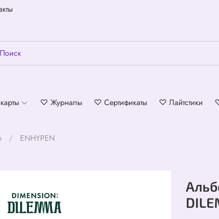
акты
карты
♡ Журналы
♡ Сертификаты
♡ Лайтстики
ы
ENHYPEN
Альб
DIL