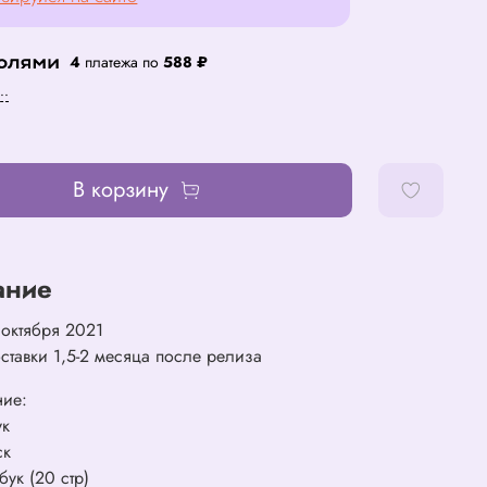
4
платежа по
588 ₽
..
В корзину
ание
 октября 2021
ставки 1,5-2 месяца после релиза
ние:
ук
ск
ук (20 стр)