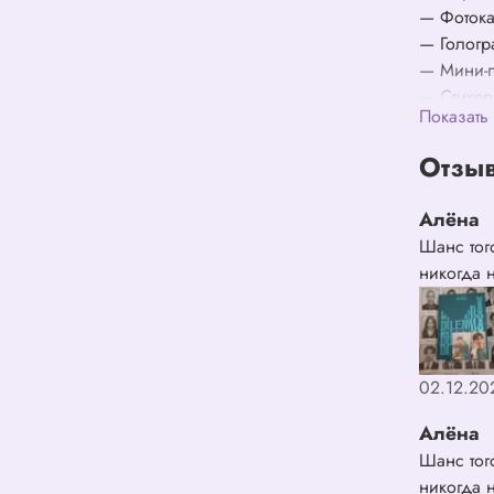
— Фотока
— Гологр
— Мини-п
— Стике
Показать
Отзыв
Алёна
Шанс тог
никогда 
02.12.20
Алёна
Шанс тог
никогда 