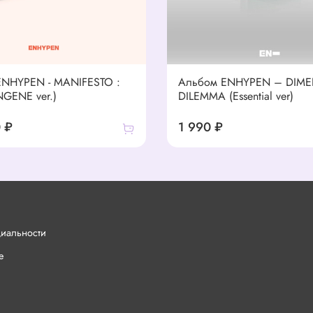
ENHYPEN - MANIFESTO :
Альбом ENHYPEN – DIME
NGENE ver.)
DILEMMA (Essential ver)
 ₽
1 990 ₽
циальности
е