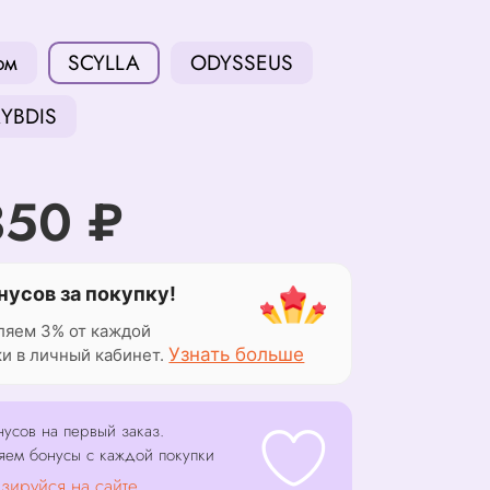
ом
SCYLLA
ODYSSEUS
YBDIS
350 ₽
нусов за покупку!
ляем 3% от каждой
Узнать больше
ки в личный кабинет.
усов на первый заказ.
яем бонусы с каждой покупки
зируйся на сайте