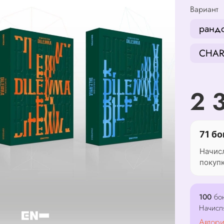
Вариант
ранд
CHAR
2 
71 бо
Начис
покуп
100
бон
Начисл
Автори