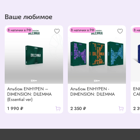
Ваше любимое
В наличии в РФ
В наличии в РФ
В н
Альбом ENHYPEN –
Альбом ENHYPEN -
EN
DIMENSION: DILEMMA
DIMENSION: DILEMMA
CA
(Essential ver)
1 990 ₽
2 350 ₽
2 3