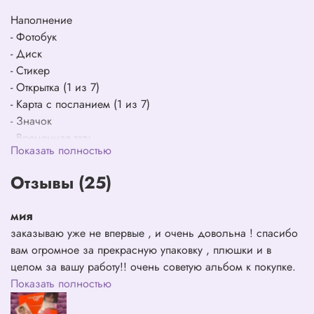
Наполнение
- Фотобук
- Диск
- Стикер
- Открытка (1 из 7)
- Карта с посланием (1 из 7)
- Значок
- Временная тату
Показать полностью
- Фотокарты (2 из 13)
- Постер с лирикой
Отзывы (25)
Внешняя упаковка предназначена только для защиты
мия
товара (царапины и небольшие повреждения не могут
быть причиной обмена или возврата).
заказываю уже не впервые , и очень довольна ! спасибо
вам огромное за прекрасную упаковку , плюшки и в
целом за вашу работу!! очень советую альбом к покупке.
из всех альбомов , которые заказывала у энхайпен, этот
Показать полностью
определенно лучший! 💘