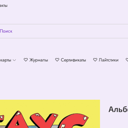
акты
карты
♡ Журналы
♡ Сертификаты
♡ Лайтстики
Альб