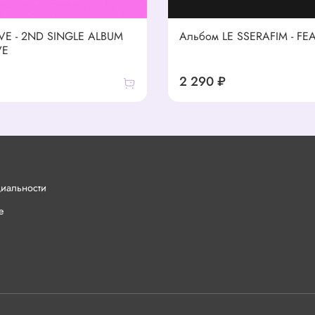
VE - 2ND SINGLE ALBUM
Альбом LE SSERAFIM - FE
VE
2 290 ₽
циальности
е