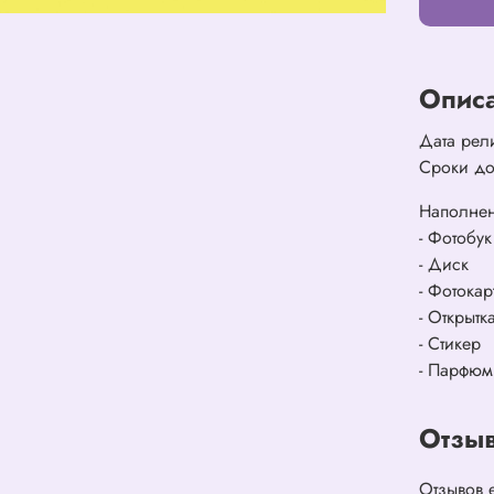
Опис
Дата рел
Сроки до
Наполне
- Фотобук
- Диск
- Фотокар
- Открытка
- Стикер
- Парфюм
Отзы
Отзывов 