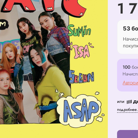
1 
53 б
Начис
покуп
100
бон
Начисл
Автори
или
подробнее.