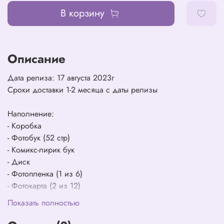
В корзину
Описание
Дата релиза: 17 августа 2023г
Сроки доставки 1-2 месяца с даты релизы
Наполнение:
- Коробка
- Фотобук (52 стр)
- Комикс-лирик бук
- Диск
- Фотопленка (1 из 6)
- Фотокарта (2 из 12)
- Тату стикер (1 из 6)
Показать полностью
- Сложенный постер (1 из 6)
- Скретч карта