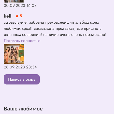
30.09.2023 16:08
kell
5
здравствуйте! забрала прекраснейший альбом моих
любимых крох!! заказывала предзаказ, все пришло в
отличном состоянии! наличие очень-очень порадовало!!
😭😭💔 в предзаказ были карты сэын и айсы +
Показать полностью
огромный плакат малышек спасибо огромное за
усердную работу!! 🤲🏻💕💕
28.09.2023 23:34
Написать отзыв
Ваше любимое