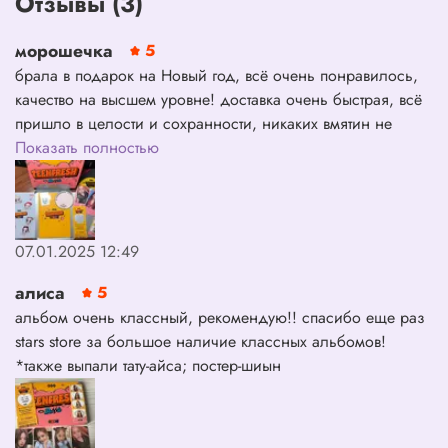
Отзывы (3)
- Парфюмированная карта
морошечка
5
брала в подарок на Новый год, всё очень понравилось,
качество на высшем уровне! доставка очень быстрая, всё
пришло в целости и сохранности, никаких вмятин не
было, что было очень важно С: (+ там ещё постер, но не
Показать полностью
влез в кадр)
07.01.2025 12:49
алиса
5
альбом очень классный, рекомендую!! спасибо еще раз
stars store за большое наличие классных альбомов!
*также выпали тату-айса; постер-шиын