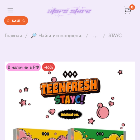
0
SALE
Главная
🔎 Найти исполнителя:
...
STAYC
В наличии в РФ
-46%