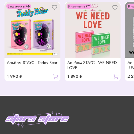
В наличии в РФ
В наличии в РФ
В н
Альбом STAYC - Teddy Bear
Альбом STAYC - WE NEED
Ал
LOVE
LU
1 990 ₽
1 890 ₽
2 2